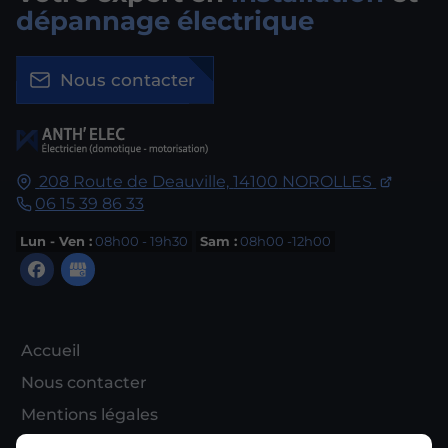
dépannage électrique
Nous contacter
208 Route de Deauville,
14100
NOROLLES
06 15 39 86 33
Lun - Ven :
08h00 - 19h30
Sam :
08h00 -12h00
Accueil
Nous contacter
Mentions légales
Plan du site