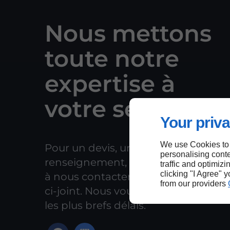
Nous mettons
toute notre
expertise à
votre service !
Your priva
We use Cookies to
Pour un devis, un prix ou un
personalising conte
renseignement, nous vous invitons
traffic and optimizi
clicking "I Agree" 
à nous contacter par le formulaire
from our providers
ci-joint. Nous vous répondrons dan
les plus brefs délais.