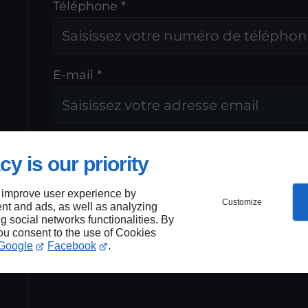
Téléphone *
E-mail *
Fichier / Photo
cy is our priority
 improve user experience by
Customize
nt and ads, as well as analyzing
Glisser le f
ng social networks functionalities. By
ou
you consent to the use of Cookies
Google
Facebook
.
s
PARCOURIR SUR VOT