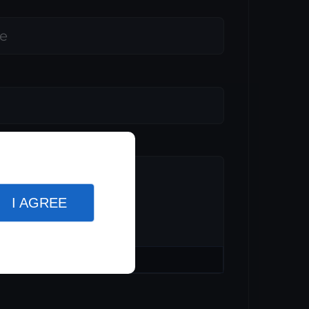
I AGREE
ichier
RE ORDINATEUR