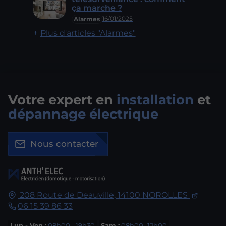
ça marche ?
16/01/2025
Alarmes
Plus d'articles "Alarmes"
Votre expert en
installation
et
dépannage électrique
Nous contacter
208 Route de Deauville,
14100
NOROLLES
06 15 39 86 33
Lun - Ven :
08h00 - 19h30
Sam :
08h00 -12h00