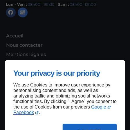
Lun - Ven :
08h00 - 19h30
Sam :
08h00 -12h00
Accueil
Nous contacter
Mentions légales
Plan du site
Your privacy is our priority
We use Cookies to improve user experience by
Haut de page
personalising content and ads, as well as
analyzing traffic and optimizing social networks
functionalities. By clicking "I Agree" you consent to
the use of Cookies from our providers
Google
Facebook
.