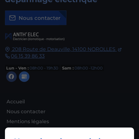
Nous contacter
208 Route de Deauville,
14100
NOROLLES
06 15 39 86 33
Lun - Ven :
08h00 - 19h30
Sam :
08h00 -12h00
Accueil
Nous contacter
Mentions légales
Plan du site